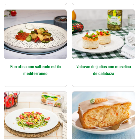
Burratina con salteado estilo
Volován de judias con muselina
mediterráneo
de calabaza