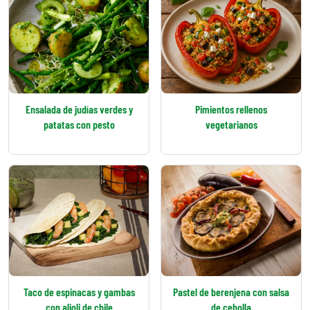
Ensalada de judías verdes y
Pimientos rellenos
patatas con pesto
vegetarianos
Taco de espinacas y gambas
Pastel de berenjena con salsa
con alioli de chile
de cebolla