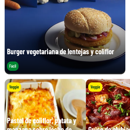
Burger vegetariana de lentejas y coliflor
Fácil
Veggie
Veggie
Pastel de coliflor, patata y
manzana sobre lecho de
Guiso de alubia