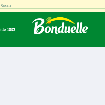
Busca
esde 1853