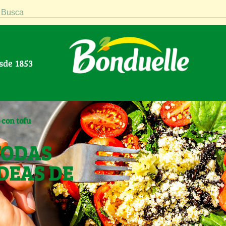
Busca
esde 1853
 con tofu
TODAS
DEAS DE