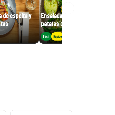
 de espelta y
Ensalada de judías verdes y
itas
patatas con pesto
Fácil
Rápido