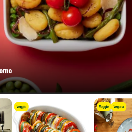
horno
Veggie
Veggie
Vegana