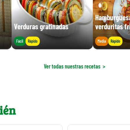
Hamburguesa
Verduras gratinadas
verduritas fr
Fácil
Rápido
Media
Rápido
Ver todas nuestras recetas
>
ién