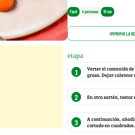
Fácil
4 personas
10 mn
IMPRIMIR LA R
etapa
Verter el contenido de
1
grasa. Dejar calentar 
2
En otra sartén, tostar
A continuación, añadir
3
cortado en cuadrados.