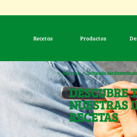
Recetas
Productos
D
>
Recetas
>
Salteado Mediterráneo
DESCUBRE 
NUESTRAS I
RECETAS