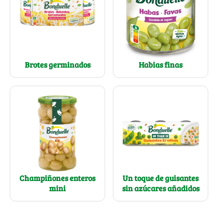
Brotes germinados
Habias finas
Un toque de guisantes
Champiñones enteros
sin azúcares añadidos
mini