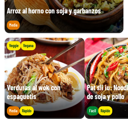
Arroz al horno con soja y garbanzos
Media
Veggie
Vegana
Verduras al wok con
Pat sii iu: Nood
espaguetis
de soja y pollo
Media
Rápido
Fácil
Rápido