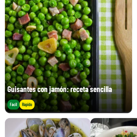
Proteinas (g)
5,3 g
4,0 g
Sal (g)
0,74 g
0,56 g
Guisantes con jamón: receta sencilla
Fácil
Rápido