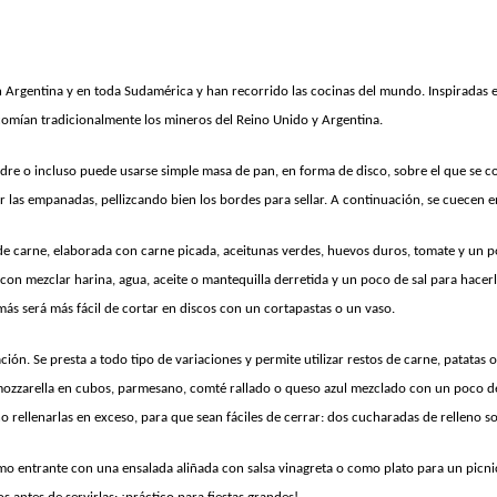
Argentina y en toda Sudamérica y han recorrido las cocinas del mundo. Inspiradas e
comían tradicionalmente los mineros del Reino Unido y Argentina.
jaldre o incluso puede usarse simple masa de pan, en forma de disco, sobre el que se 
r las empanadas, pellizcando bien los bordes para sellar. A continuación, se cuecen en
 carne, elaborada con carne picada, aceitunas verdes, huevos duros, tomate y un po
a con mezclar harina, agua, aceite o mantequilla derretida y un poco de sal para hace
ás será más fácil de cortar en discos con un cortapastas o un vaso.
ción. Se presta a todo tipo de variaciones y permite utilizar restos de carne, patatas 
: mozzarella en cubos, parmesano, comté rallado o queso azul mezclado con un poco d
 rellenarlas en exceso, para que sean fáciles de cerrar: dos cucharadas de relleno so
o entrante con una ensalada aliñada con salsa vinagreta o como plato para un picni