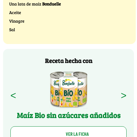
Una lata de maíz
Bonduelle
Aceite
Vinagre
Sal
Receta hecha con
<
>
Maíz Bio sin azúcares añadidos
VER LA FICHA