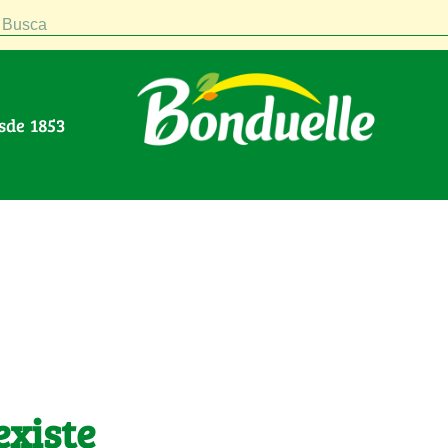
Busca
esde 1853
existe