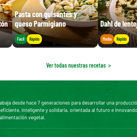
Pasta con guisantes y
tón
queso Parmigiano
Dahl de lent
Fácil
Rápido
Media
Rápido
Ver todas nuestras recetas
>
abaja desde hace 7 generaciones para desarrollar una producción 
ciente, inteligente y solidaria, orientada al futuro e innovando
 alimentación vegetal.