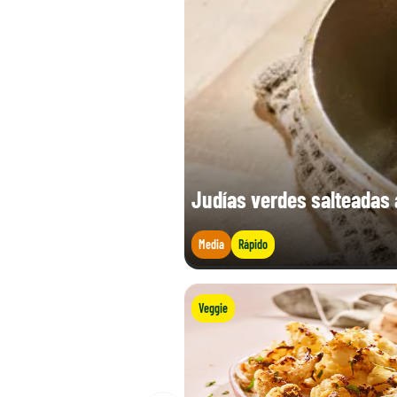
Judías verdes salteadas a
Media
Rápido
Veggie