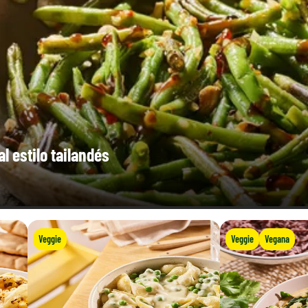
l estilo tailandés
Veggie
Veggie
Vegana