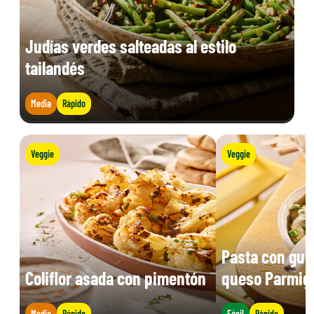
Judías verdes salteadas al estilo
tailandés
Media
Rápido
Veggie
Veggie
Pasta con gui
Coliflor asada con pimentón
queso Parmig
Media
Rápido
Fácil
Rápido