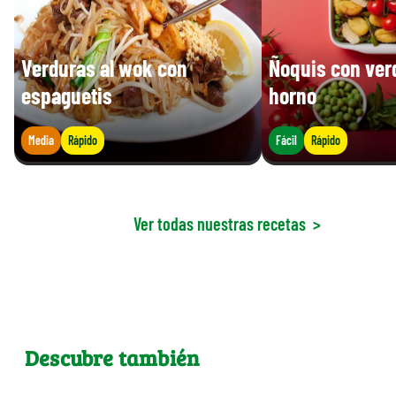
Verduras al wok con
Ñoquis con ver
espaguetis
horno
Media
Rápido
Fácil
Rápido
Ver todas nuestras recetas
>
Descubre también