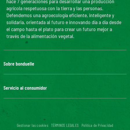
hace 7 generaciones para desarrollar una producción
agrícola respetuosa con la tierra y las personas.
Defendemos una agroecología eficiente, inteligente y
solidaria, orientada al futuro e innovando día a día desde
el campo hasta el plato para crear un futuro mejor a
través de la alimentación vegetal.
Sobre bonduelle
Nuestra historia
El grupo Bonduelle
Servicio al consumidor
Responsabilidad Social Corporativa
Fundación Louis Bonduelle
Contáctanos
Bonduelle Food Service
Preguntas frecuentes
Del campo a la mesa
Accesibilidad digital: no conforme
Únete a nosotros
Gestionar las cookies
TÉRMINOS LEGALES
Política de Privacidad