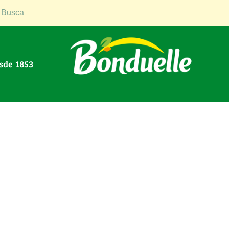
Busca
esde 1853