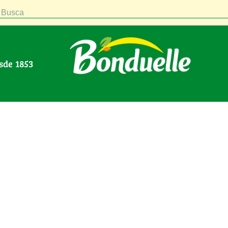
Busca
esde 1853