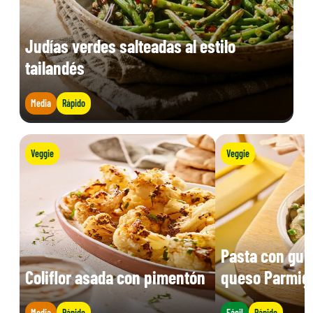
Judías verdes salteadas al estilo
tailandés
Media
Rápido
Veggie
Veggie
Pasta con gui
Coliflor asada con pimentón
queso Parmig
Media
Rápido
Fácil
Rápido