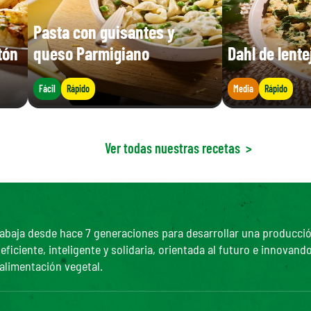
Pasta con guisantes y
tón
queso Parmigiano
Dahl de lent
Fácil
Rápido
Media
Rápido
Ver todas nuestras recetas
>
abaja desde hace 7 generaciones para desarrollar una producción 
ciente, inteligente y solidaria, orientada al futuro e innovando
 alimentación vegetal.