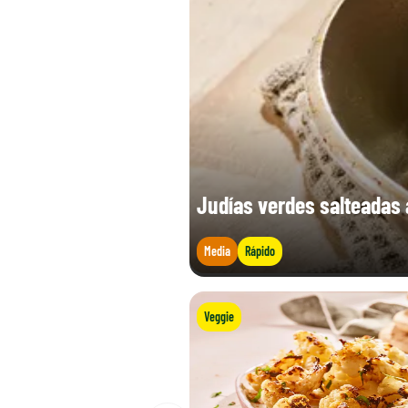
Judías verdes salteadas a
Media
Rápido
Veggie