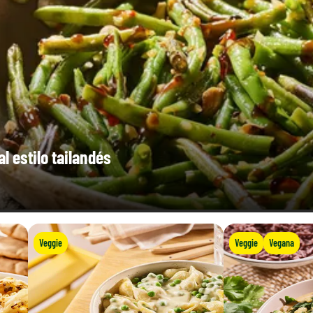
l estilo tailandés
Veggie
Veggie
Vegana