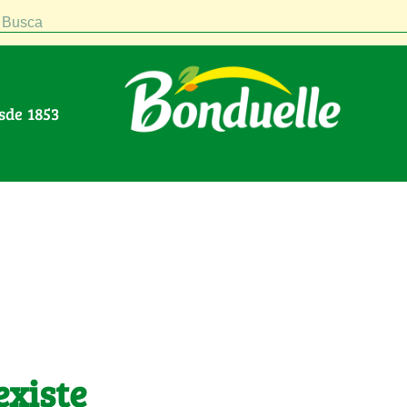
Busca
esde 1853
existe